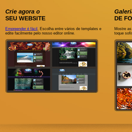
Crie agora o
Galer
SEU WEBSITE
DE F
Empreender é fácil
, Escolha entre vários de templates e
Mostre as
edite facilmente pelo nosso editor online.
toque sofi