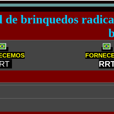
l de brinquedos radica
b
ECEMOS
FORNEC
RT
RR