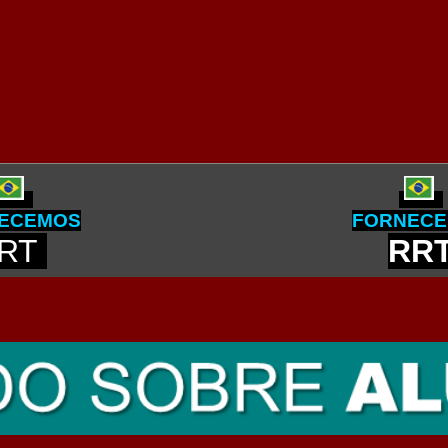
ECEMOS
FORNEC
RT
RR