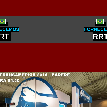
ECEMOS
FORNEC
RT
RR